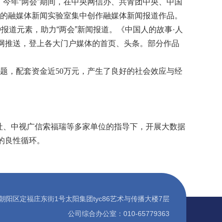
今年“两会”期间，在中央网信办、共青团中央、中国
的融媒体新闻实验室集中创作融媒体新闻报道作品。
报道元素，助力“两会”新闻报道。《中国人的故事
·
人
网推送，登上各大门户媒体的首页、头条。部分作品
课题，配套资金近
50
万元，产生了良好的社会效应与经
社、中视广信索福瑞等多家单位的指导下，开展大数据
的良性循环。
朝阳区定福庄东街1号太阳集团tyc86艺术与传播大楼7层
公司综合办公室：010-65779363