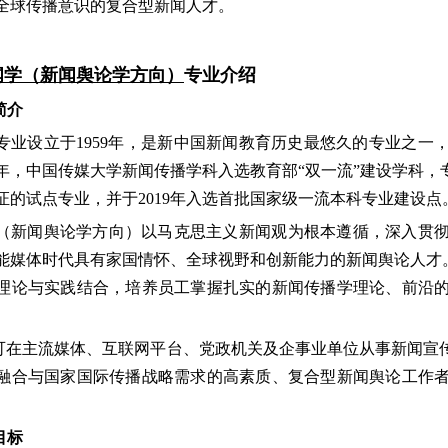
全球传播意识的复合型新闻人才。
闻学（新闻舆论学方向）
专业介绍
简介
专业设立
于1959年，是新中国新闻教育历史最悠久的专业之一
7年，中国传媒大
学新闻传播学科入
选教育部
“双一
流
”建设学科，
证的试点专业，并于2019年入
选首
批国家级
⼀
流本科专业建设点
（新闻舆论学方向）
以马克思主义新闻观为根本遵循，深入贯
能媒体时代具有家国情怀、全球视野和创新能力的新闻舆论人才
理论与实践结合，培养员工掌握扎实的新闻传播学理论、前沿
可在主流媒体、互联网平台、党政机关及企事业单位从事新闻宣
融合与国家国际传播战略需求的高素质、复合型新闻舆论工作
目标