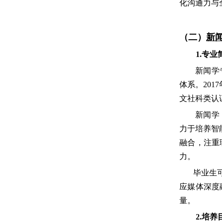
化沟通力与
（二）
新
1.专业
新闻学
体系。201
文
社科类认
新闻学
力于培养智
融合，注重
力。
毕
业生
应媒体深度
量。
2.培养