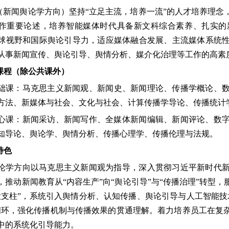
（新闻舆论学方向）坚持
“立足主流，培养一流”的人才培养理
作重要论述，培养智能媒体时代具备新文科综合素养、扎实的
球视野和国际舆论引导力，适应媒体融合发展、主流媒体系统
从事新闻宣传、舆论引导、舆情分析、媒介化治理等工作的高素
要课程（除公共课外）
础课：马
克思主义新闻观、新闻史、新闻理论、传播学概论、
方
法、新媒体与社会、文
化与社会、计算传播学导论、传播统计
⼼
课：新闻采访、新闻写作、全媒体新闻编辑、新闻评论、数
知导论、舆论学、舆情分析、传播
⼼
理学、传播伦理与法规。
特色
论学方向以马克思主义新闻观为指导，深入贯彻习近平新时代
，推动新闻教育从
“内容生产”向“舆论引导”与“传播治理”转
大支柱”，系统引入舆情分析、认知传播、舆论引导与人工智能技
闭环，强化传播机制与传播效果的贯通理解。着力培养员工在复
中的系统化引导能力。