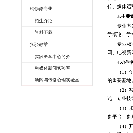
传、媒体运
辅修微专业
3.主
招生介绍
专业基
资料下载
学概论、学
专业核
实验教学
闻、电视新
实践教学中心简介
4.办学
融媒体新闻实验室
（
1）
新闻与传播心理实验室
的重要基地
（
2
）
论—专业技
（
3
）
多平台、多
（
4
）