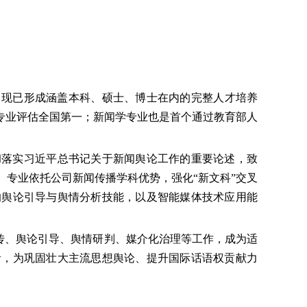
，现已形成涵盖本科、硕士
、博士
在内的完整人
才培养
专业评估全国第一
；新闻学专业也是首
个通过教育部人
。
彻落实习近平总书记关于新闻舆论工作的重要论述，致
。专业依托公司新闻传播学科优势，强化
“
新文科
”
交叉
的舆论引导与舆情分析技能，以及智能媒体技术应用能
传、舆论引导、舆情研判、媒介化治理等工作，成为适
者，为巩固壮大主流思想舆论、提升国际话语权贡献力