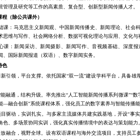
营管理及研究等工作的高素质、复合型、创新型新闻传播人才。
要课程（除公共课外）
础课：马克思主义新闻观、中国新闻传播史、新闻理论、社会
术思维与写作、社会网络分析、数据可视化理论与应用、文化与
心课：新闻采访、新闻摄影、新闻写作、音视频基础、深度报
闻、国际新闻报道（双语）、数字新闻实务。
特色
创新引领，平台支撑
。
依托国家
“双一流”建设学科平台，具备雄
。
智
能融通，结构升级
。
率先推出
“
人工智能新闻传播系列微课
”“
能—融合创新”系统课程体系，强化员工的数字素养与智能传播
项目驱动，实
训扎实
。
与多家主流媒体共建实践
基地，开设
“事
角色、多场景协同实训，强化真实传播情境中的表达与策划能力
开放融合，
视野全球
。
设有双语课程与海
外交流项目，支持员工