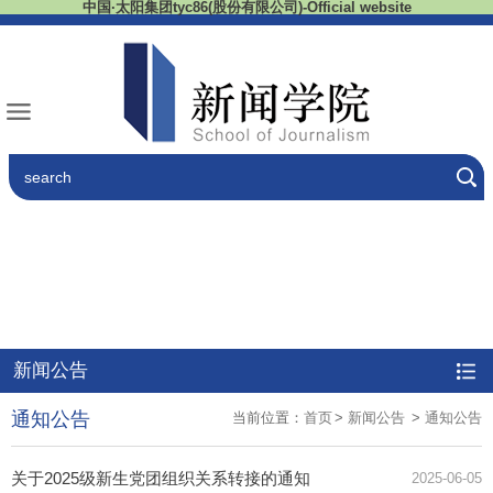
中国·太阳集团tyc86(股份有限公司)-Official website
新闻公告
通知公告
当前位置：
首页
>
新闻公告
>
通知公告
关于2025级新生党团组织关系转接的通知
2025-06-05