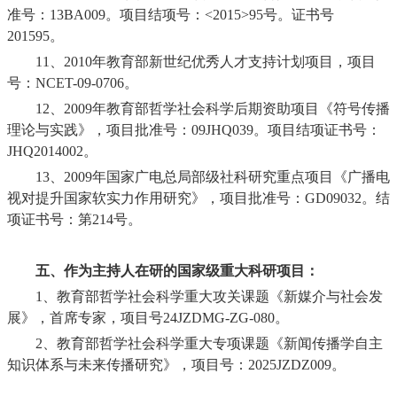
准号：
13BA009
。项目结项号：
<2015>95
号。证书号
201595
。
11、
2010
年教育部新世纪优秀人才支持计划项目，项目
号：
NCET-09-0706
。
12
、
2009
年教育部哲学社会科学后期资助项目《符号传播
理论与实践》，项目批准号：
09JHQ039
。项目结项证书号：
JHQ2014002
。
13
、
2009
年国家广电总局部级社科研究重点项目《广播电
视对提升国家软实力作用研究》，项目批准号：
GD09032
。结
项证书号：第
214
号。
五、作为主持人在研的国家级重大科研项目：
1
、教育部哲学社会科学重大攻关课题《新媒介与社会发
展》，首席专家，项目号
24JZDMG-ZG-080
。
2
、教育部哲学社会科学重大专项课题《新闻传播学自主
知识体系与未来传播研究》，项目号：
2025JZDZ009
。