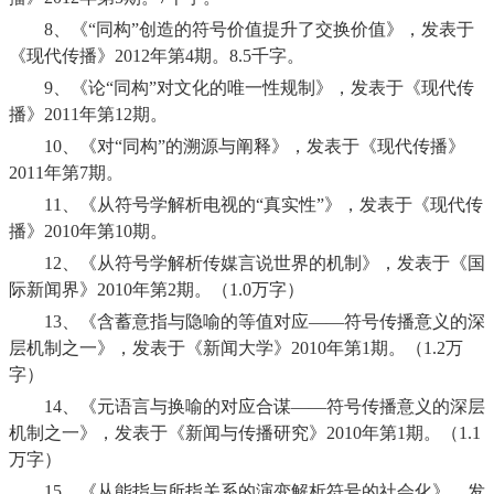
8、
《“同构”创造的符号价值提升了交换价值》，发表于
《现代传播》
2012
年第
4
期。
8.5
千字。
9、
《论“同构”对文化的唯一性规制》，发表于《现代传
播》
2011
年第
12
期。
10、
《对“同构”的溯源与阐释》，发表于《现代传播》
2011
年第
7
期。
11、
《从符号学解析电视的“真实性”》，发表于《现代传
播》
2010
年第
10
期。
12、
《从符号学解析传媒言说世界的机制》，发表于《国
际新闻界》
2010
年第
2
期。（
1.0
万字）
13、
《含蓄意指与隐喻的等值对应——符号传播意义的深
层机制之一》，发表于《新闻大学》
2010
年第
1
期。（
1.2
万
字）
14、
《元语言与换喻的对应合谋——符号传播意义的深层
机制之一》，发表于《新闻与传播研究》
2010
年第
1
期。（
1.1
万字）
15、
《从能指与所指关系的演变解析符号的社会化》，发