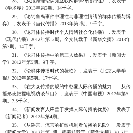
28、
《从混沌理论认知互联网群体传播特性》，发表于
《学术界》
2013
年第
2
期。
14
千字。
29、
《论钓鱼岛事件中理性与非理性情绪的群体传播与博
弈》，发表于《当代传播》
2013
年第
2
期。
9
千字。
30、
《论群体传播时代个人情绪社会化传播》，发表于
《现代传播》
2012
年第
12
期。全文转载于《新华文摘》
2013
年
第
7
期。
14
千字。
31、
《论群体传播中的第三人效果》，发表于《新闻大
学》
2012
年第
5
期。
9
千字。
32、
《论群体传播时代的莅临》，发表于《北京大学学
报》
2012
年第
5
期。
17
千字。
33、
《在大众传播的规约中彰显人际传播的魅力——从传
播形态把握电视访谈节目》，发表于《中国电视》
2012
年第
5
期。
7.5
千字。
34、
《新闻发言人应善于发挥人际传播的优势》，发表于
《新闻记者》
2012
年第
4
期。
35、
《从谣言、流言的扩散机制看传播的风险》，发表于
《新闻大学》
2012
年第
1
期。摘要转载于《新华文摘》
2012
年