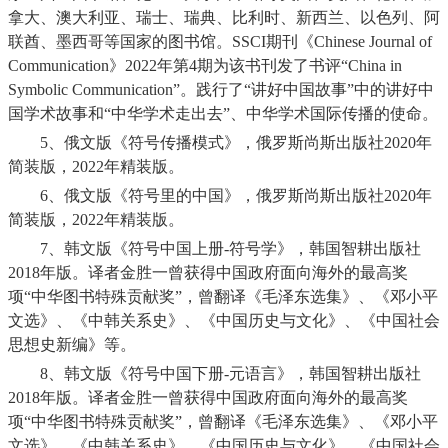
拿大、澳大利亚、瑞士、瑞典、比利时、新西兰、以色列、阿
联酋、墨西哥等国家的图书馆。
SSCI
期刊《
Chinese Journal of
Communication
》
2022
年第
4
期为该书刊发了书评“
China in
Symbolic Communication
”。践行了“讲好中国故事”中的讲好中
国学术故事和“中华学术走出去”、中华学术国际传播的使命。
5
、俄文版《符号传播模式》，俄罗斯尚斯出版社
2020
年
简装版，
2022
年精装版。
6
、俄文版《符号里的中国》，俄罗斯尚斯出版社
2020
年
简装版，
2022
年精装版。
7
、韩文版《符号中国上册
-
符号学》，韩国智耕出版社
2018
年版。译者金胜一曾获得中国政府面向海外的最高奖
项“中华图书特殊贡献奖”，曾翻译《毛泽东选集》、《邓小平
文选》、《中韩关系史》、《中国历史与文化》、《中国社会
思想史新编》等。
8
、韩文版《符号中国下册
-
元语言》，韩国智耕出版社
2018
年版。译者金胜一曾获得中国政府面向海外的最高奖
项“中华图书特殊贡献奖”，曾翻译《毛泽东选集》、《邓小平
文选》、《中韩关系史》、《中国历史与文化》、《中国社会