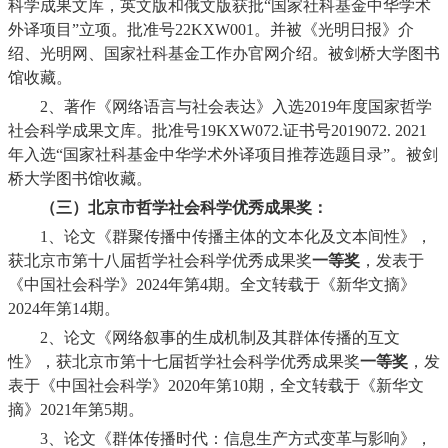
科学成果文库，英文版和俄文版获批“国家社科基金中华学术
外译项目”立项。批准号
22KXW001
。并被《光明日报》介
绍、光明网、国家社科基金工作办官网介绍。被剑桥大学图书
馆收藏。
2
、著作《网络语言与社会表达》入选
2019
年度国家哲学
社会科学成果文库。批准号
19KXW072.
证书号
2019072. 2021
年入选“国家社科基金中华学术外译项目推荐选题目录”。被剑
桥大学图书馆收藏。
（三）北京市哲学社会科学优秀成果奖：
1
、论文《群聚传播中传播主体的文本化及文本间性》，
获北京市第十八届哲学社会科学优秀成果奖
一等奖
，发表于
《中国社会科学》
2024
年第
4
期。全文转载于《新华文摘》
2024
年第
14
期。
2
、论文《网络叙事的生成机制及其群体传播的互文
性》，获北京市第十七届哲学社会科学优秀成果奖
一等奖
，发
表于《中国社会科学》
2020
年第
10
期，全文转载于《新华文
摘》
2021
年第
5
期。
3
、论文《群体传播时代：信息生产方式变革与影响》，