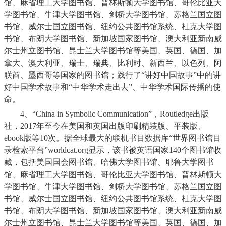
馆、麻省理工大学图书馆、普林斯顿大学图书馆、哥伦比亚大
学图书馆、牛津大学图书馆、剑桥大学图书馆、苏格兰国立图
书馆、威尔士国立图书馆、纽约公共图书馆系统、杜克大学图
书馆、布朗大学图书馆、新加坡国家图书馆、澳大利亚新南威
尔士州立图书馆、昆士兰大学图书馆等美国、英国、德国、加
拿大、澳大利亚、瑞士、瑞典、比利时、新西兰、以色列、阿
联酋、墨西哥等国家的图书馆；践行了“讲好中国故事”中的讲
好中国学术故事和“中华学术走出去”、中华学术国际传播的使
命。
4
、“
China in Symbolic Communication
”，
Routledge
出版
社，
2017
年至今在美国和英国出版印刷精装版、平装版、
ebook
版等
10
次。据全球最大的联机书目数据库“世界图书馆目
录检索平台”
worldcat.org
显示，该书被英语国家
140
个图书馆收
藏，包括美国国会图书馆、哈佛大学图书馆、耶鲁大学图书
馆、麻省理工大学图书馆、哥伦比亚大学图书馆、普林斯顿大
学图书馆、牛津大学图书馆、剑桥大学图书馆、苏格兰国立图
书馆、威尔士国立图书馆、纽约公共图书馆系统、杜克大学图
书馆、布朗大学图书馆、新加坡国家图书馆、澳大利亚新南威
尔士州立图书馆、昆士兰大学图书馆等美国、英国、德国、加