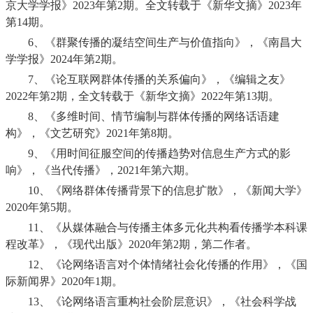
京大学学报》
2023
年第
2
期。全文转载于《新华文摘》
2023
年
第
14
期。
6、
《群聚传播的凝结空间生产与价值指向》，《南昌大
学学报》
2024
年第
2
期。
7、
《论互联网群体传播的关系偏向》，《编辑之友》
2022
年第
2
期，全文转载于《新华文摘》
2022
年第
13
期。
8、
《多维时间、情节编制与群体传播的网络话语建
构》，《文艺研究》
2021
年第
8
期。
9、
《用时间征服空间的传播趋势对信息生产方式的影
响》，《当代传播》，
2021
年第六期。
10、
《网络群体传播背景下的信息扩散》，《新闻大学》
2020
年第
5
期。
11、
《从媒体融合与传播主体多元化共构看传播学本科课
程改革》，《现代出版》
2020
年第
2
期，第二作者。
12、
《论网络语言对个体情绪社会化传播的作用》，《国
际新闻界》
2020
年
1
期。
13、
《论网络语言重构社会阶层意识》，《社会科学战