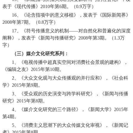
表于《现代传播》
2010
年第
6
期。（
0.9
万字）
16、
《论含指项中的意义移植》，发表于《国际新闻界》
2008
年第
7
期。（
0.8
万字）
17、
《符号传播意义的机制——对自然化和普遍化的深度
阐释》，发表于《新闻与传播研究》
2008
年第
3
期。（
1.3
万
字）
（三）媒介文化研究系列：
1、
《电视传播中超真实空间对消费社会景观的建构》，
《编辑之友》
2015
年第
10
期。
2、
《大众文化观与大众传播观的并行应和》，《社会科
学》
2015
年第
9
期。
3、
《受众观的历史演变与跨学科研究》，《新闻与传播
研究》
2015
年第
8
期。
4、
《媒介文化研究的三个路径》，《新闻大学》
2015
年
第
4
期。
5、
《消费主义思潮下的大众传媒文化审视》，《新闻记
者》
2015
年第
8
期。