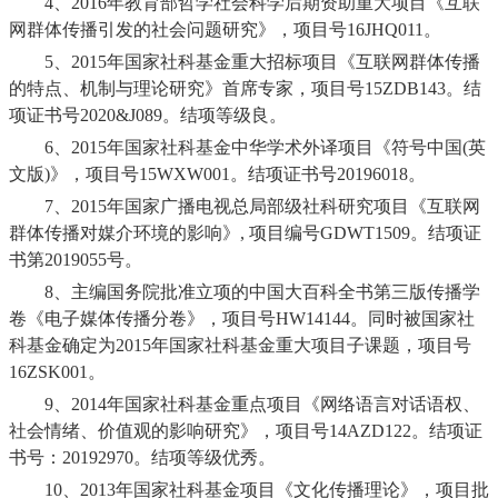
4、
2016
年教育部哲学社会科学后期资助重大项目《互联
网群体传播引发的社会问题研究》，项目号
16JHQ011
。
5、
2015
年国家社科基金重大招标项目《互联网群体传播
的特点、机制与理论研究》首席专家，项目号
15ZDB143
。结
项证书号
2020&J089
。结项等级良。
6、
2015
年国家社科基金中华学术外译项目《符号中国
(
英
文版
)
》，项目号
15WXW001
。结项证书号
20196018
。
7、
2015
年国家广播电视总局部级社科研究项目《互联网
群体传播对媒介环境的影响》
,
项目编号
GDWT1509
。结项证
书第
2019055
号。
8、主编国务院批准立项的中国大百科全书第三版传播学
卷《电子媒体传播分卷》，项目号
HW14144
。同时被国家社
科基金确定为
2015
年国家社科基金重大项目子课题，项目号
16ZSK001
。
9、
2014
年国家社科基金重点项目《网络语言对话语权、
社会情绪、价值观的影响研究》，项目号
14AZD122
。结项证
书号：
20192970
。结项等级优秀。
10、
2013
年国家社科基金项目《文化传播理论》，项目批