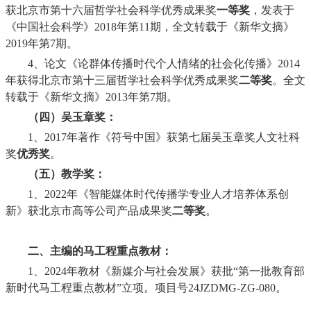
获北京市第十六届哲学社会科学优秀成果奖
一等奖
，发表于
《中国社会科学》
2018
年第
11
期，全文转载于《新华文摘》
2019
年第
7
期。
4
、论文《论群体传播时代个人情绪的社会化传播》
2014
年获得北京市第十三届哲学社会科学优秀成果奖
二等奖
。全文
转载于《新华文摘》
2013
年第
7
期。
（四）吴玉章奖：
1
、
2017
年著作《符号中国》获第七届吴玉章奖人文社科
奖
优秀奖
。
（五）教学奖：
1
、
2022
年《智能媒体时代传播学专业人才培养体系创
新》获北京市高等公司产品成果奖
二等奖
。
二、主编的马工程重点教材：
1
、
2024
年教材《新媒介与社会发展》获批“第一批教育部
新时代马工程重点教材”立项。项目号
24JZDMG-ZG-080
。