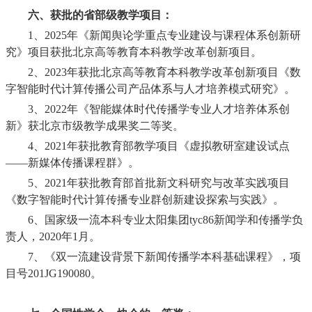
六、获批的省部级教学项目：
1
、
2025
年《新闻舆论学重点专业建设与课程体系创新研
究》项目获批北京高等教育本科教学改革创新项目。
2
、
2023
年获批北京高等教育本科教学改革创新项目《数
字智能时代计算传播公司产品体系与人才培养模式研究》。
3
、
2022
年《智能媒体时代传播学专业人才培养体系创
新》获北京市级教学成果奖二等奖。
4
、
2021
年获批教育部教学项目《虚拟教研室建设试点
——新媒体传播课程群》。
5
、
2021
年获批教育部首批新文科研究与改革实践项目
《数字智能时代计算传播专业群创新建设探索与实践》。
6
、国家级一流本科专业太阳集团tyc86新闻学和传播学负
责人，
2020
年
1
月。
7
、《双一流建设背景下新闻传播学本科基础课程》，项
目号
201JG190080
。