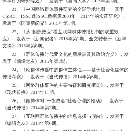
体事件的研究综述》，发表于《新闻大学》
2015
年第
1
期。
21、
《中国网络群体事件研究的全球学术地图——基于
CSSCI
、
TSSCI
和
SSCI
数据库
2003
年—
2014
年的实证研究》，
发表于《国际新闻界》
2015
年第
1
期。
22、
《从“蚂蚁效应”看互联网群体传播机制的双重效
应》，发表于《新闻记者》
2015
年第
2
期。全文转载于《新华
文摘》
2015
年第
8
期。
23、
《群体传播时代亚文化的新发展及其政治含义》，发
表于《编辑之友》
2015
年第
2
期。
24、
《论群体传播中的群体主体性——基于社会化媒体的
传播考察》，发表于《当代传播》
2014
年第
6
期。
25、
《网络群体事件的主要特征和研究框架》，发表于
《现代传播》
2014
年
11
期。
26、
《微博体对“一夜成名”社会心理的推动》，发表于
《当代传播》
2014
年第
2
期。
27、
《互联网群体传播中的信息选择与倾向》，发表于
《编辑之友》
2013
年第
6
期。