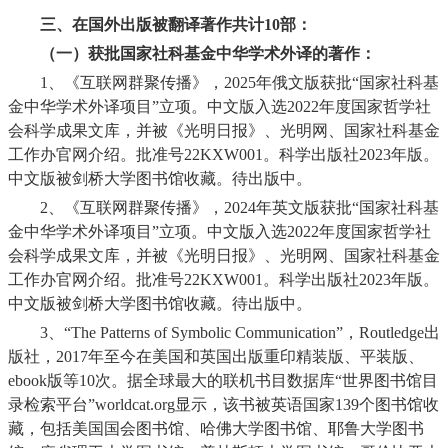
三、在国外出版被翻译著作共计
10
部：
（一）获批国家社科基金中华学术外译的著作：
1、《互联网群聚传播》，
2025
年俄文版获批“国家社科基
金中华学术外译项目”立项。中文版入选
2022
年度国家哲学社
会科学成果文库，并被《光明日报》、光明网、国家社科基金
工作办官网介绍。批准号
22KXW001
。科学出版社
2023
年版。
中文版被剑桥大学图书馆收藏。待出版中。
2、《互联网群聚传播》，
2024
年英文版获批“国家社科基
金中华学术外译项目”立项。中文版入选
2022
年度国家哲学社
会科学成果文库，并被《光明日报》、光明网、国家社科基金
工作办官网介绍。批准号
22KXW001
。科学出版社
2023
年版。
中文版被剑桥大学图书馆收藏。待出版中。
3
、“
The Patterns of Symbolic Communication
”，
Routledge
出
版社，
2017
年至今在美国和英国出版重印精装版、平装版、
ebook
版等
10
次。据全球最大的联机书目数据库“世界图书馆目
录检索平台”
worldcat.org
显示，该书被英语国家
139
个图书馆收
藏，包括美国国会图书馆、哈佛大学图书馆、耶鲁大学图书