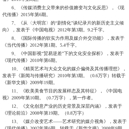
6、
《传媒消费主义带来的价值嬗变与文化反思》，《现
代传播》
2015
年第
6
期。
7、
《从〈大明宫〉的“剧情化”谈纪录片的新历史主义倾
向》，发表于《中国电视》
2012
年第
3
期。
9.2
千字。
8、
《国际传播的软实力作用及媒介外交功能》，发表于
《当代传播》
2012
年第
1
期。
5.4
千字。
9、
《中国影视“贸易逆差”下的文化安全探析》，发表于
《现代传播》
2010
年第
6
期。
10、
《精英艺术与大众文化的媒介偏倚及其传播理想》，
发表于《新闻与传播研究》
2010
年第
3
期。（
0.6
万字）转载于
《新华文摘》
2009
年
19
期。
11、
《欧美美食节目的发展样态及其特征》，《中国电
视》
2009
年第
10
期。（
0.7
万字），第一作者。
12、
《文化创意产业的历史背景及深层内涵》，发表于
《理论前沿》
2008
年第
19
期。（
0.8
万字）
13、
《媒介改变艺术——艺术研究的媒介视角》，发表于
《现代传播》
2007
年第
6
期。转载于《新华文摘》
2008
年
9
期。