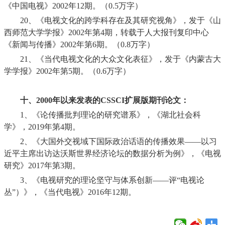
《中国电视》
2002
年
12
期。（
0.5
万字）
20、
《电视文化的跨学科存在及其研究视角》，发于《山
西师范大学学报》
2002
年第
4
期，转载于人大报刊复印中心
《新闻与传播》
2002
年第
6
期。（
0.8
万字）
21、
《当代电视文化的大众文化表征》，发于《内蒙古大
学学报》
2002
年第
5
期。（
0.6
万字）
十、
2000
年以来发表的
CSSCI
扩展版期刊论文：
1、
《论传播批判理论的研究谱系》，《湖北社会科
学》，
2019
年第
4
期。
2、
《大国外交视域下国际政治话语的传播效果——以习
近平主席出访达沃斯世界经济论坛的数据分析为例》，《电视
研究》
2017
年第
3
期。
3、
《电视研究的理论坚守与体系创新——评“电视论
丛”）》，《当代电视》
2016
年
12
期。