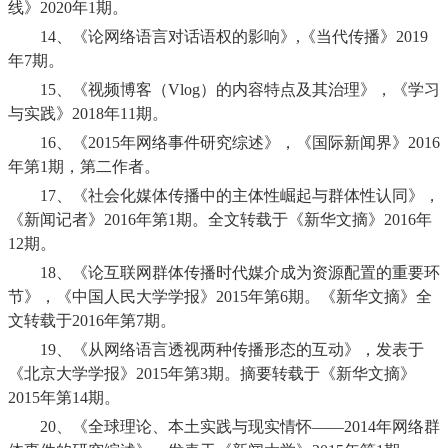
线》
2020
年
1
期。
14、
《论网络语言对话语权的影响》
,
《当代传播》
2019
年
7
期。
15、
《视频博客（
Vlog
）的内容特点及其治理》，《学习
与实践》
2018
年
11
期。
16、
《
2015
年网络事件研究综述》，《国际新闻界》
2016
年第
1
期，第二作者。
17、
《社会化媒体传播中的主体性崛起与群体性认同》，
《新闻记者》
2016
年第
1
期。全文转载于《新华文摘》
2016
年
12
期。
18、
《论互联网群体传播时代媒介成为资源配置的重要环
节》，《中国人民大学学报》
2015
年第
6
期。《新华文摘》全
文转载于
2016
年第
7
期。
19、
《从网络语言透视两种传播形态的互动》，发表于
《北京大学学报》
2015
年第
3
期。摘要转载于《新华文摘》
2015
年第
14
期。
20、
《全球理论、本土实践与现实情怀——
2014
年网络群