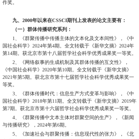
作奖。
九、
2000
年以来在
CSSCI
期刊上发表的论文主要有：
（一）群体传播研究系列：
1、
《群聚传播中传播主体的文本化及文本间性》，《中
国社会科学》
2024
年第
4
期。全文转载于《新华文摘》
2024
年
第
14
期。获北京市第十八届哲学社会科学优秀成果奖一等奖。
2、
《网络叙事的生成机制及其群体传播的互文性》，
《中国社会科学》
2020
年第
10
期。全文转载于《新华文摘》
2021
年第
5
期。获北京市第十七届哲学社会科学优秀成果奖一
等奖。
3、
《群体传播时代：信息生产方式变革与影响》，《中
国社会科学》
2018
年第
11
期。全文转载于《新华文摘》
2019
年
第
7
期。获北京市第十六届哲学社会科学优秀成果奖一等奖。
4、
《群聚传播中文本主体对群聚空间的生产》，《新闻
与传播研究》，
2024
年第
6
期。
5、
《加速社会与群聚传播：信息现代性的张力》，《北