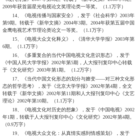
2009
年获首届星光电视论文奖理论类一等奖。（
1.1
万字）
14、
《电视传播与国家安全》，发于《社会科学》
2003
年
第
9
期。转载于《新华文摘》
2004
年
3
期。
2004
年获第五届中国
金鹰电视艺术节理论类论文一等奖。（
1.1
万字）
15、
《电视大众文化释义》，《清华大学学报》
2003
年第
6
期。（
1.1
万字）
16、
《多重复合的当代中国电视文化意识形态》，发于
《中国人民大学学报》
2002
年第
5
期，人大报刊复印中心转载
于《文化研究》
2003
年第
1
期。（
1.2
万字）
17、
《当代中国文化形态的划分与嬗变——对三种文化形
态的哲学思考》，发于《北京大学学报》
2002
年第
4
期，全文
转载于《新华文摘》
2002
年第
11
期和人大报刊复印中心《文艺
理论》
2002
年第
10
期。（
1.1
万字）
18、
《电视文化对历史的想象》，发于《中国电视》
2002
年
1
期，转载于人大报刊复印中心《文化研究》
2002
年第
4
期。
（
0.9
万字）
19、
《电视大众文化：从真情实感到情感策划》，发于