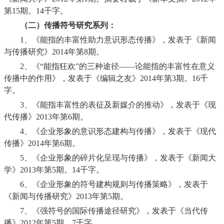
第
15
期。
14
千字。
（二）传播符号研究系列：
1、
《能指的丰富性助力意识形态传播》，发表于《新闻
与传播研究》
2014
年第
8
期。
2、
《“能指狂欢”的三种途径——论能指的丰富性在意义
传播中的作用》，发表于《编辑之友》
2014
年第
3
期。
16
千
字。
3、
《能指丰富性的表征及新媒介的推动》，发表于《现
代传播》
2013
年第
6
期。
4、
《企业形象的意识形态建构与传播》，发表于《现代
传播》
2014
年第
6
期。
5、
《企业形象的碎片化呈现与传播》，发表于《新闻大
学》
2013
年第
5
期。
14
千字。
6、
《企业形象的符号建构规则与传播策略》，发表于
《新闻与传播研究》
2013
年第
5
期。
7、
《强符号的国际传播途径研究》，发表于《当代传
播》
2012
年第
5
期。
7
千字。