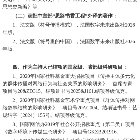
思想史新编》等。
（二）获批中宣部“思路书香工程”外译的著作：
1
、法文版《符号传播模式》，法国数字未来出版社
2026
年版。
2
、法文版《符号里的中国》，法国数字未来出版社
2026
年版。
四、作为主持人已结项的国家级、省部级科研项目：
1
、
2020
年国家社科基金重大招标项目《传播主体多元化
的群体传播对网络行为与社会关系的影响研究》，首席专家，
项目号
20&ZD315
。结项证书号
2025&J161.
结项等级优秀。
2、
2020
年国家社科基金艺术学重点项目《群体传播对网
络叙事结构的影响研究》，项目号
20AC004
。结项证书号：艺
规结字（
2024
）
155
号。结项等级优秀。
3
、国家网信办
2019
年社会公开招标重点（第二类）项目
《数字环境下传媒生态研究》，项目号
GKZB201916
。