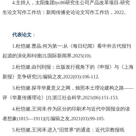
4.主持人，太阳集团tyc86研究生公司产品改革项目-研究
生论文写作工作坊：新闻传播史论论文写作工作坊，2022。
代表论文
：
1.杜恺健.曹晶.何为第一:从《每日纪闻》看中外古代报刊
起源的演化和纠缠[J].国际新闻界,2025(10).
2.杜恺健.由刊到报：出版发行视角下的《申报》与《上海
新报》竞争研究[J].编辑之友,2022(03):106-112.
3.杜恺健.探寻华夏意义之网，烛照本土理论建构之路——
评《华夏传播理论》[J].浙江社会科学,2021(06):151-153.
4.杜恺健,王润泽.作为区分的印刷术与近代中国报业的读
者想象(1815—1911)[J].编辑之友,2021(03):99-105.
5.杜恺健,王润泽.进入“旧世界”的通道：近代宗教报纸