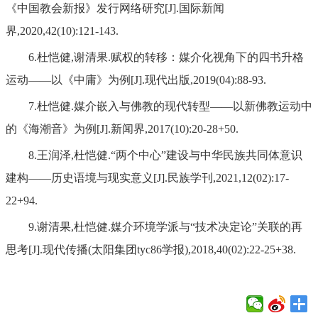
《中国教会新报》发行网络研究[J].国际新闻
界,2020,42(10):121-143.
6.杜恺健,谢清果.赋权的转移：媒介化视角下的四书升格
运动——以《中庸》为例[J].现代出版,2019(04):88-93.
7.杜恺健.媒介嵌入与佛教的现代转型——以新佛教运动中
的《海潮音》为例[J].新闻界,2017(10):20-28+50.
8.王润泽,杜恺健.“两个中心”建设与中华民族共同体意识
建构——历史语境与现实意义[J].民族学刊,2021,12(02):17-
22+94.
9.谢清果,杜恺健.媒介环境学派与“技术决定论”关联的再
思考[J].现代传播(太阳集团tyc86学报),2018,40(02):22-25+38.