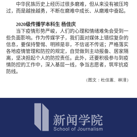
中华民族历史上经历过很多磨难，但从来没有被压垮
过，而是越挫越勇，不断在磨难中成长、从磨难中奋起。
2020
级传播学本科生 杨佳庆
当下疫情形势严峻，人们的心理和情绪难免会受到一
些负面影响。作为传媒学子，我们面对媒体上错综复杂的
信息，要保持警惕、明辨是非，不信谣不传谣；严格落实
各地疫情管理和防控的规定，自觉做到主动报备、居家隔
离，坚决担起个人的防控责任。此外，还要积极参与到疫
情防控的工作中，深入基层一线，争当志愿者，筑牢抗疫
防线。
（
图文
：杜佳蕙、林潼）