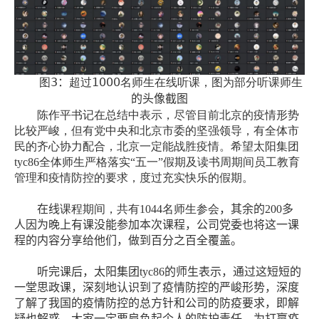
3
1000
图
：
超过
名师生在线听课，图为部分听课师生
的头像截图
陈作平书记在总结中表示，尽管目前北京的疫情形势
比较严峻，但有党中央和北京市委的坚强领导，有全体市
民的齐心协力配合，北京一定能战胜疫情。希望太阳集团
tyc86全体师生严格落实“五一”假期及读书周期间员工教育
管理和疫情防控的要求，度过充实快乐的假期。
在线
课程期间，共有
1044
名师生参会
，
其余的
200
多
人因为晚上有课没能参加本次课程，公司党委也将这一课
程的内容分享给他们，做到百分之百全覆盖。
听完课后，太阳集团tyc86的师生表示，通过这短短的
一堂思政课，深刻地认识到了疫情防控的严峻形势，深度
了解了我国的疫情防控的总方针和公司的防疫要求，即解
疑也解惑，大家一定要肩负起个人的防护责任，为打赢疫