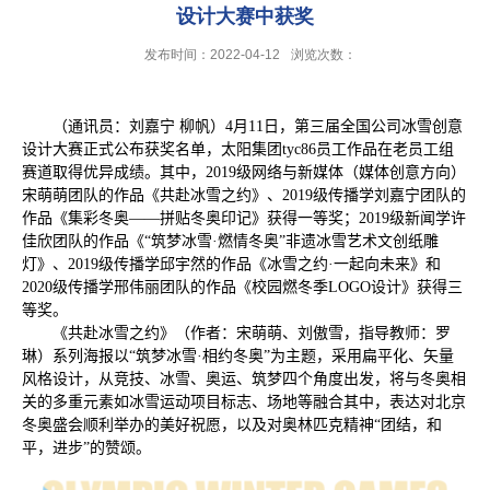
设计大赛中获奖
发布时间：2022-04-12
浏览次数：
（通讯员：刘嘉宁 柳帆）
4
月
11
日，第三届全国公司冰雪创意
设计大赛正式公布获奖名单，太阳集团tyc86员工作品在老员工组
赛道取得优异成绩。其中，
2019
级网络与新媒体（媒体创意方向）
宋萌萌团队的作品《共赴冰雪之约》、
2019
级传播学刘嘉宁团队的
作品《集彩冬奥——拼贴冬奥印记》获得一等奖；
2019
级新闻学许
佳欣团队的作品《“筑梦冰雪
·
燃情冬奥”非遗冰雪艺术文创纸雕
灯》、
2019
级传播学邱宇然的作品《冰雪之约
·
一起向未来》和
2020
级传播学邢伟丽团队的作品《校园燃冬季
LOGO
设计》获得三
等奖。
《共赴冰雪之约》（作者：宋萌萌、刘傲雪，指导教师：罗
琳）系列海报以“筑梦冰雪
·
相约冬奥”为主题，采用扁平化、矢量
风格设计，从竞技、冰雪、奥运、筑梦四个角度出发，将与冬奥相
关的多重元素如冰雪运动项目标志、场地等融合其中，表达对北京
冬奥盛会顺利举办的美好祝愿，以及对奥林匹克精神“团结，和
平，进步”的赞颂。