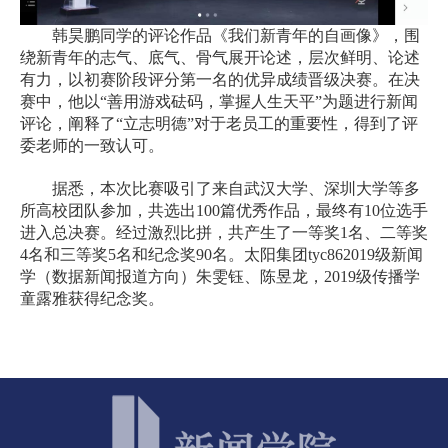
韩昊鹏同学的评论作品《我们新青年的自画像》，围
绕新青年的志气、底气、骨气展开论述，层次鲜明、论述
有力，以初赛阶段评分第一名的优异成绩晋级决赛。在决
赛中，他以“善用游戏砝码，掌握人生天平”为题进行新闻
评论，阐释了“立志明德”对于老员工的重要性，得到了评
委老师的一致认可。
据悉，本次比赛吸引了来自武汉大学、深圳大学等多
所高校团队参加，共选出
100
篇优秀作品，最终有
10
位选手
进入总决赛。经过激烈比拼，共产生了一等奖
1
名、二等奖
4
名和三等奖
5
名和纪念奖
90
名。太阳集团tyc86
2019
级新闻
学（数据新闻报道方向）朱雯钰、陈昱龙，
2019
级传播学
童露雅获得纪念奖。