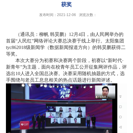
获奖
发布时间：2021-12-06
浏览次数：
（通讯员：柳帆 韩昊鹏）
12
月
4
日，由人民网举办的
首届“人民红”网络评论大赛总决赛于线上举行。太阳集团
tyc86
2018
级新闻学（数据新闻报道方向）的韩昊鹏获得二
等奖。
本次大赛分为初赛和决赛两个阶段，初赛以“新时代
·
新青年”为主题，面向在校青年员工公开征集网评作品，评
选出
10
人进入全国总决赛。决赛采用随机抽题的方式，选
手围绕与老员工息息相关的热点话题进行新闻评述。