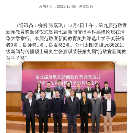
发布时间：2021-12-05
浏览次数：
（通讯员：柳帆 张嘉琪）
12
月
4
日上午，第九届范敬宜
新闻教育奖颁奖仪式暨第七届新闻传播学科高峰论坛在清
华大学举行。本届范敬宜新闻教育奖共评选出学子奖获得
者
9名
，良师奖
1名
，良友奖
2名
。公司太阳集团tyc86
2021
级新闻与传播硕士
研究生
张嘉琪荣获第九届“范敬宜新闻教
育学子奖”。