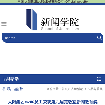
中国·太阳集团tyc86(股份有限公司)-Official website
品牌活动
作品与获奖
当前位置：
首页
>
品牌活动
>
作品与获奖
太阳集团tyc86员工荣获第九届范敬宜新闻教育奖