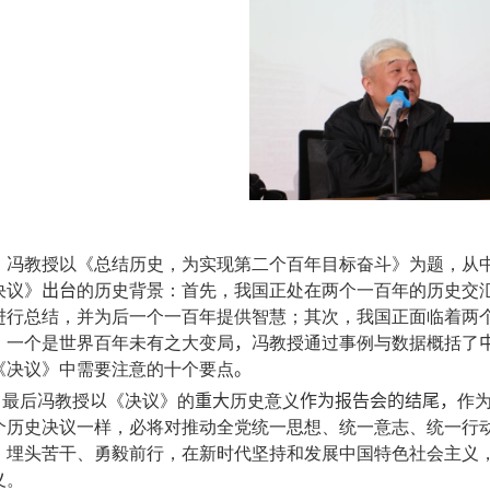
冯教授以《总结历史，为实现第二个百年目标奋斗》为题，从
决议》
出台
的历史背景：首先，我国正处在两个一百年的历史交
进行总结，并为后一个一百年提供智慧；其次，我国正面临着两
，一个是世界百年未有之大变局
，
冯教授通过事例与数据概括了
《决议》中需要注意的十个要点
。
最后冯教授
以
《决议》的
重大
历史意义
作为报告会的结尾
，
作
个历史决议一样，必将对推动全党统一思想、统一意志、统一行
、埋头苦干、勇毅前行，在新时代坚持和发展中国特色社会主义
义。