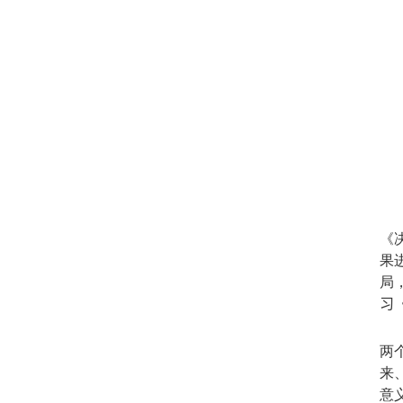
《
果
局
习
两
来
意