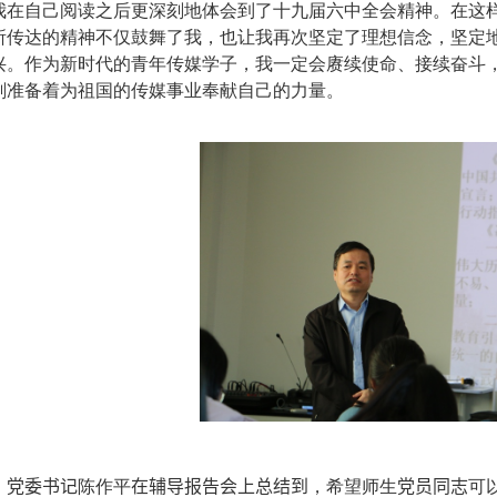
我在自己阅读之后更深刻地体会到了十九届六中全会精神。在这
所传达的精神不仅鼓舞了我，也让我再次坚定了理想信念，坚定
兴
。作为新时代的青年传媒学子，我一定会赓续使命、接续奋斗
刻准备着为祖国的传媒事业奉献自己的力量。
党委书记
陈作平
在辅导报告会上总结到
，希望师生
党员同志
可