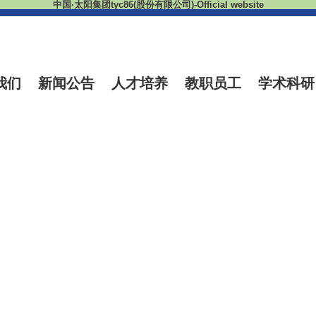
中国·太阳集团tyc86(股份有限公司)-Official website
我们
新闻公告
人才培养
教职员工
学术科研