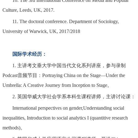
10. The 3rd International Conference on Media and Popular
Culture, Leeds, UK, 2017.
11. The doctoral conference. Department of Sociology,
University of Warwick, UK, 2017/2018
国际学术经历：
1. 主讲考文垂大学中国当代文化系列讲座，参与录制
Podcast音频节目：Portraying China on the Stage—Under the
Umbrella: A Creative Journey from Inception to Stage。
2. 英国华威大学社会学系本科生课程讲师，主讲讨论课：
International perspectives on gender,Understanding social
inequalities, Introduction to social analytics I (quantitive research
methods)。