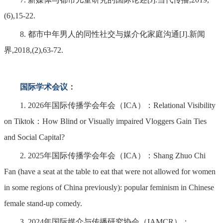
(6),15-22.
8. 都市中年男人的同性社交与媒介化家庭沟通[J].新闻
界,2018,(2),63-72.
国际学术会议：
1. 2026年国际传播学会年会（ICA）：Relational Visibility
on Tiktok：How Blind or Visually impaired Vloggers Gain Ties
and Social Capital?
2. 2025年国际传播学会年会（ICA）：Shang Zhuo Chi
Fan (have a seat at the table to eat that were not allowed for women
in some regions of China previously): popular feminism in Chinese
female stand-up comedy.
3. 2024年国际媒介与传播研究协会（IAMCR）：