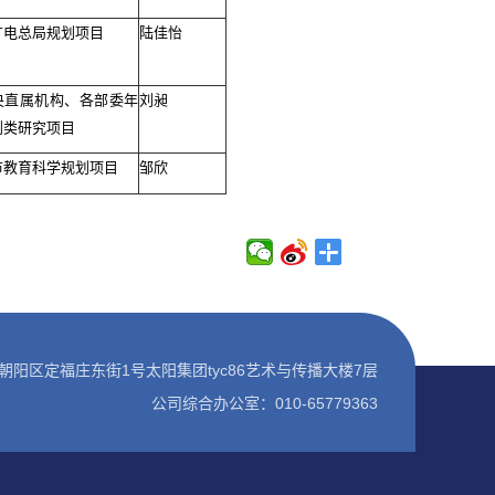
广电总局规划项目
陆佳怡
央直属机构、各部委年
刘昶
划类研究项目
市教育科学规划项目
邹欣
朝阳区定福庄东街1号太阳集团tyc86艺术与传播大楼7层
公司综合办公室：010-65779363