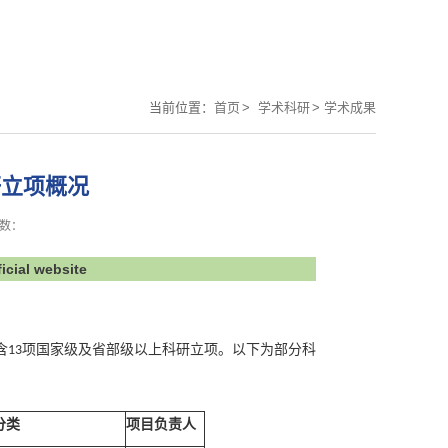
当前位置：
首页
>
学术科研
>
学术成果
科研立项概况
数：
al website
含
项国家级及省部级以上科研立项。以下为部分科
13
分类
项目负责人