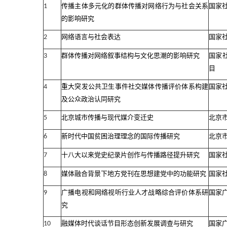
传播主体多元化的群体传播对网络行为与社会关系
国家
1
的影响研究
网络语言与社会表达
国家
2
群体传播对网络叙事结构与文化思潮的影响研究
国家
3
目
重大突发公共卫生事件社交媒体传播评价体系构建
国家
4
及公众政治认同研究
北京城市传播与现代媒介变迁史
北京
5
新时代中国贫困治理理念的国际传播研究
北京
6
十八大以来党史纪录片创作与传播路径提升研究
国家
7
媒体融合背景下地方党刊在思想建党中的功能研究
国家
8
广播电视和网络视听行业人才战略综合评价体系研
国家
9
究
融媒体时代谈话节目形态创新发展调查与研究
国家
10