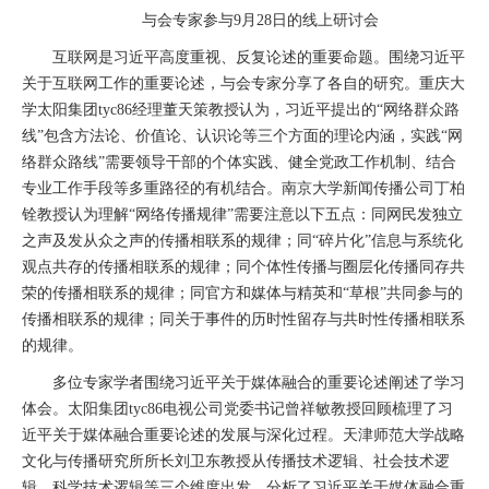
与会专家参与9月28日的线上研讨会
互联网是习近平高度重视、反复论述的重要命题。围绕习近平
关于互联网工作的重要论述，与会专家分享了各自的研究。重庆大
学太阳集团tyc86经理董天策教授认为，习近平提出的“网络群众路
线”包含方法论、价值论、认识论等三个方面的理论内涵，实践“网
络群众路线”需要领导干部的个体实践、健全党政工作机制、结合
专业工作手段等多重路径的有机结合。南京大学新闻传播公司丁柏
铨教授认为理解“网络传播规律”需要注意以下五点：同网民发独立
之声及发从众之声的传播相联系的规律；同“碎片化”信息与系统化
观点共存的传播相联系的规律；同个体性传播与圈层化传播同存共
荣的传播相联系的规律；同官方和媒体与精英和“草根”共同参与的
传播相联系的规律；同关于事件的历时性留存与共时性传播相联系
的规律。
多位专家学者围绕习近平关于媒体融合的重要论述阐述了学习
体会。太阳集团tyc86电视公司党委书记曾祥敏教授回顾梳理了习
近平关于媒体融合重要论述的发展与深化过程。天津师范大学战略
文化与传播研究所所长刘卫东教授从传播技术逻辑、社会技术逻
辑、科学技术逻辑等三个维度出发，分析了习近平关于媒体融合重