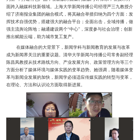
面跨入融媒科技新领域。上海大学新闻传播公司经理严三九教授介
绍了济南报业集团的融合模式，将其融合举措归纳为四个方面：发
挥技术自强优势，搭建强大的融合平台；全面出击，全域传播，做
强主流舆论阵地；融通建设两个“中心”，深度参与社会治理；创新
推出赋能云端，助力城市复工复产。
在媒体融合的大背景下，新闻学科与新闻教育的发展与改革
成为新闻界关注的重要议题。清华大学新闻与传播公司常务副经理
陈昌凤教授从技术路线方向、产业发展方向、政策管理方向等三个
方面分析了媒体环境与媒体实践的变革趋势。她强调，随着媒体变
革与新闻业发展的加快，新闻学必须适应传媒实践的转型与变革，
在理论、方法和认识论方面取得新进展。