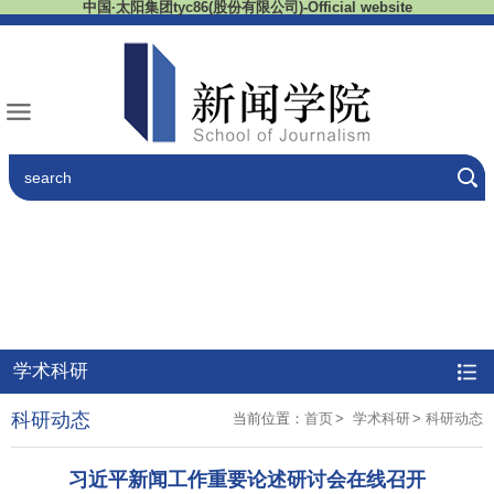
中国·太阳集团tyc86(股份有限公司)-Official website
学术科研
科研动态
当前位置：
首页
>
学术科研
>
科研动态
习近平新闻工作重要论述研讨会在线召开