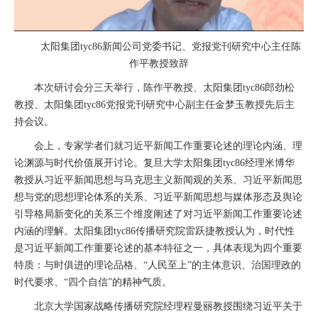
太阳集团tyc86新闻公司党委书记、党报党刊研究中心主任陈
作平教授致辞
本次研讨会分三天举行，陈作平教授、太阳集团tyc86郎劲松
教授、太阳集团tyc86党报党刊研究中心副主任金梦玉教授先后主
持会议。
会上，专家学者们就习近平新闻工作重要论述的理论内涵、理
论渊源与时代价值展开讨论。复旦大学太阳集团tyc86经理米博华
教授从习近平新闻思想与马克思主义新闻观的关系、习近平新闻思
想与党的思想理论体系的关系、习近平新闻思想与媒体形态及舆论
引导格局新变化的关系三个维度阐述了对习近平新闻工作重要论述
内涵的理解。太阳集团tyc86传播研究院雷跃捷教授认为，时代性
是习近平新闻工作重要论述的基本特征之一，具体表现为四个重要
特质：与时俱进的理论品格、“人民至上”的主体意识、治国理政的
时代要求、“四个自信”的精神气质。
北京大学国家战略传播研究院经理程曼丽教授围绕习近平关于