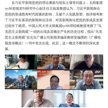
在习近平新闻思想的理论渊源与现实土壤等问题上，太阳集团
tyc86党报党刊研究中心副主任王灿发教授认为，习近平新闻舆论
思想的形成既有时代因素的影响，又被个人实践形塑。他详细考察
了习近平在基层的新闻舆论活动，对其新闻舆论思想的形成及发展
过程作了梳理。中国人民大学太阳集团tyc86邓绍根教授考察了“马
克思主义新闻观”一词的出现及其概念产生的历史过程，指出“马克
思主义新闻观”在北京广播公司新闻系编采教研室编撰的《广播电
视宣传概论》一书中首次出现。此后，这一概念不断得到深化发
展。