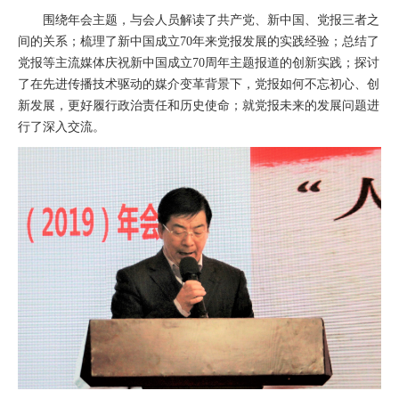
围绕年会主题，与会人员解读了共产党、新中国、党报三者之
间的关系；梳理了新中国成立70年来党报发展的实践经验；总结了
党报等主流媒体庆祝新中国成立70周年主题报道的创新实践；探讨
了在先进传播技术驱动的媒介变革背景下，党报如何不忘初心、创
新发展，更好履行政治责任和历史使命；就党报未来的发展问题进
行了深入交流。