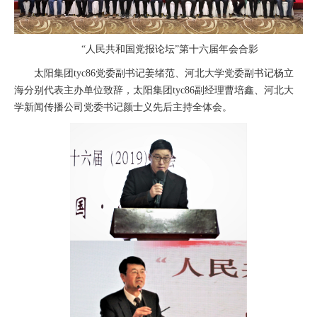
“人民共和国党报论坛”第十六届年会合影
太阳集团tyc86党委副书记姜绪范、河北大学党委副书记杨立
海分别代表主办单位致辞，太阳集团tyc86副经理曹培鑫、河北大
学新闻传播公司党委书记颜士义先后主持全体会。