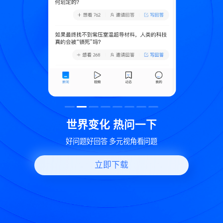
致
世界变化 热问一下
好问题好回答 多元视角看问题
立即下载